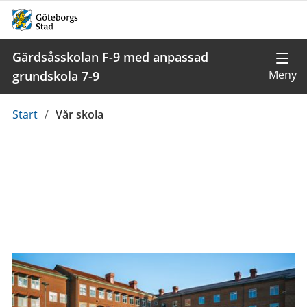
Gärdsåsskolan F-9 med anpassad
grundskola 7-9
Du
Start
/
Vår skola
är
här: