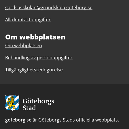
E-
gardsasskolan@grundskola.goteborg.se
post
Alla kontaktuppgifter
till
Gärdsåsskolan
F-
Om webbplatsen
9,
Om webbplatsen
anpassad
grundskola
Behandling av personuppgifter
7-
9
Tillgänglighetsredogörelse
Avsändare:
Göteborgs
Stad
goteborg.se
är Göteborgs Stads officiella webbplats.