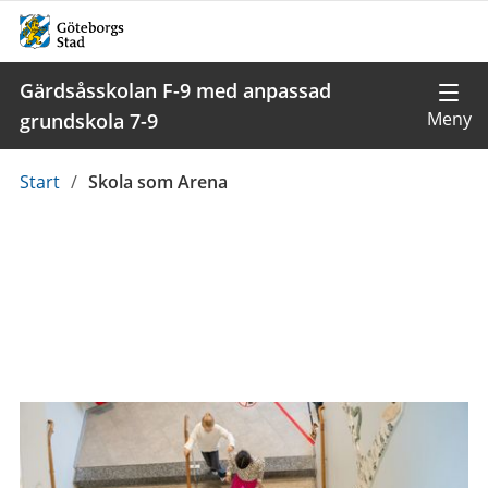
Gärdsåsskolan F-9 med anpassad
grundskola 7-9
Du
Start
/
Skola som Arena
är
här: