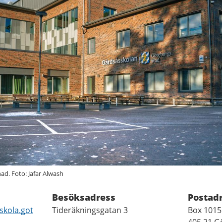
d. Foto: Jafar Alwash
Besöksadress
Postad
kola.got
Tideräkningsgatan 3
Box 1015