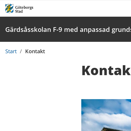
Gärdsåsskolan F-9 med anpassad grunds
Du
Start
/
Kontakt
är
Kontak
här:
Kontaktuppgi