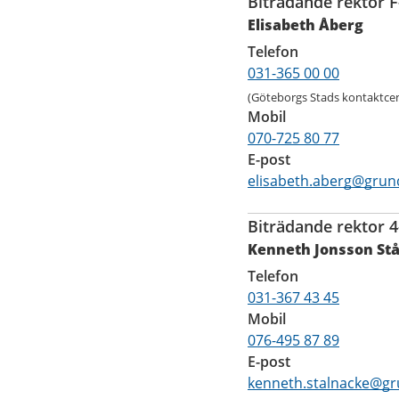
Biträdande rektor F
Elisabeth Åberg
Telefon
031-365 00 00
(Göteborgs Stads kontaktcen
Mobil
070-725 80 77
E-post
elisabeth.aberg@grun
Biträdande rektor 4
Kenneth Jonsson St
Telefon
031-367 43 45
Mobil
076-495 87 89
E-post
kenneth.stalnacke@gr