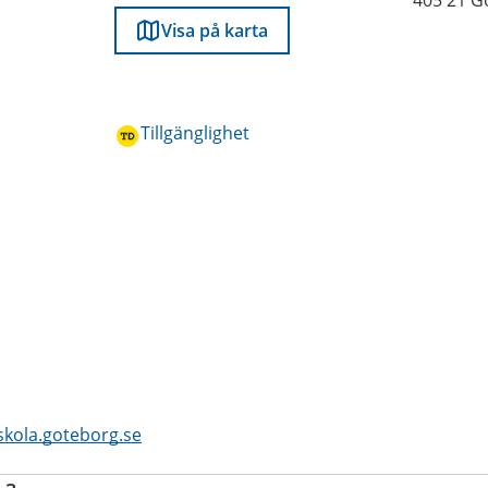
405 21 G
Visa på karta
Tillgänglighet
skola.goteborg.se