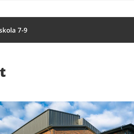
kola 7-9
t
fter