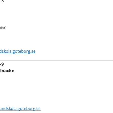
-3
ter)
dskola.goteborg.se
-9
ålnacke
undskola.goteborg.se