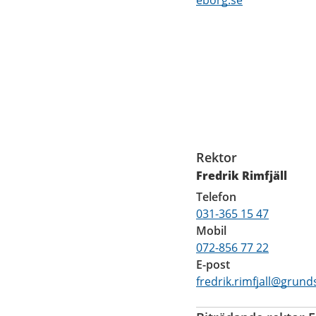
post
eborg.se
Funktioner
Rektor
Fredrik Rimfjäll
Telefon
031-365 15 47
Mobil
072-856 77 22
E-post
fredrik.rimfjall@grund