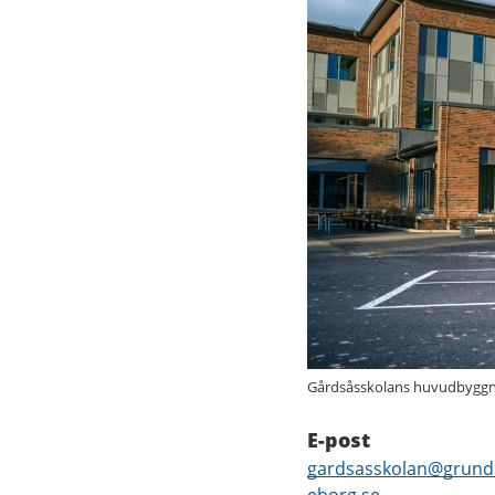
Gårdsåsskolans huvudbyggna
E-post
E-
gardsasskolan@grunds