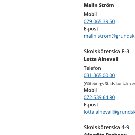
Malin Ström
Mobil
079-065 39 50
E-post
malin.strom@grundsko
Skolsköterska F-3
Lotta Alnevall
Telefon
031-365 00 00
(Göteborgs Stads kontaktcen
Mobil
072-539 64 90
E-post
lotta.alnevall@grunds
Skolsköterska 4-9
Aferdita Pozhegu