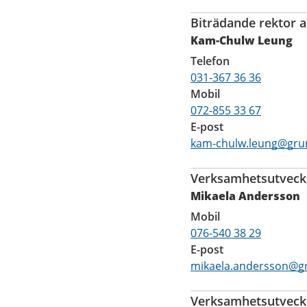
Biträdande rektor 
Kam-Chulw Leung
Telefon
031-367 36 36
Mobil
072-855 33 67
E-post
kam-chulw.leung@grun
Verksamhetsutveckla
Mikaela Andersson
Mobil
076-540 38 29
E-post
mikaela.andersson@gr
Verksamhetsutveckl