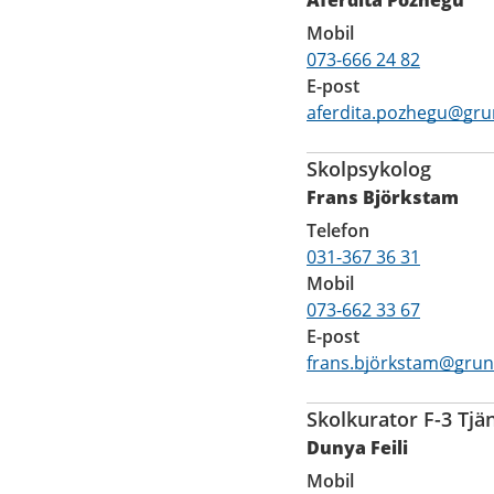
Mobil
073-666 24 82
E-post
aferdita.pozhegu@gru
Skolpsykolog
Frans Björkstam
Telefon
031-367 36 31
Mobil
073-662 33 67
E-post
frans.björkstam@grun
Skolkurator F-3 Tjä
Dunya Feili
Mobil