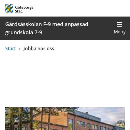
Gärdsåsskolan F-9 med anpassad
grundskola 7-9
Du
Start
/
Jobba hos oss
är
här: