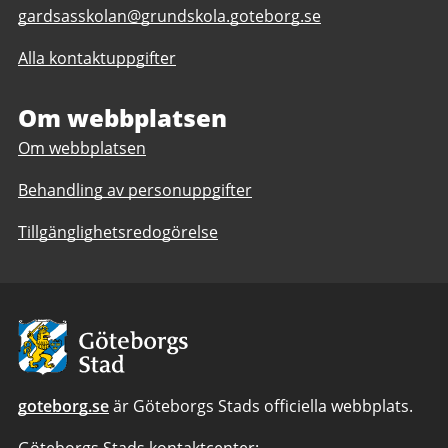
E-
gardsasskolan@grundskola.goteborg.se
post
Alla kontaktuppgifter
till
Gärdsåsskolan
F-
Om webbplatsen
9,
Om webbplatsen
anpassad
grundskola
Behandling av personuppgifter
7-
9
Tillgänglighetsredogörelse
Avsändare:
Göteborgs
Stad
goteborg.se
är Göteborgs Stads officiella webbplats.
Göteborgs Stads kontaktcenter: