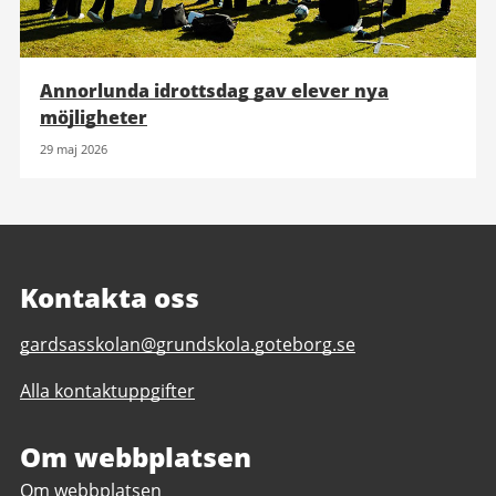
Annorlunda idrottsdag gav elever nya
möjligheter
29 maj 2026
Kontakta oss
E-
gardsasskolan@grundskola.goteborg.se
post
Alla kontaktuppgifter
till
Gärdsåsskolan
F-
Om webbplatsen
9,
Om webbplatsen