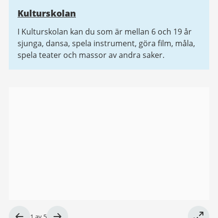
Kulturskolan
I Kulturskolan kan du som är mellan 6 och 19 år
sjunga, dansa, spela instrument, göra film, måla,
spela teater och massor av andra saker.
Bildgalleri
Bild
1
av
5