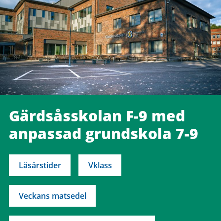
Gärdsåsskolan F-9 med
anpassad grundskola 7-9
Läsårstider
Vklass
Veckans matsedel