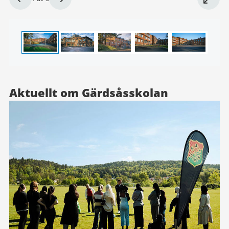
1
av
5
Aktuellt om Gärdsåsskolan