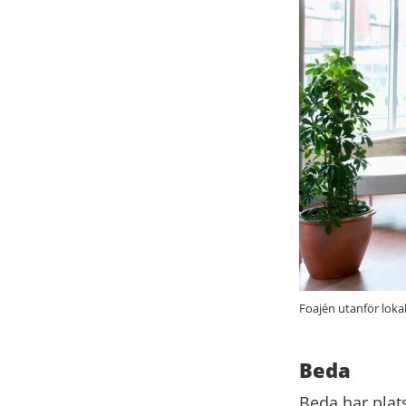
Foajén utanför lokal
Beda
Beda har plat