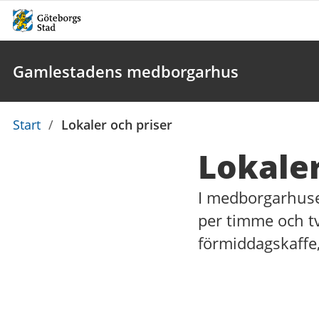
Gamlestadens medborgarhus
Du
Start
/
Lokaler och priser
är
Lokaler
här:
I medborgarhuset 
per timme och tv
förmiddagskaffe,