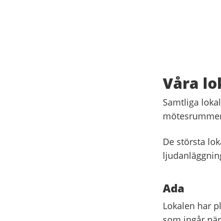
Våra lo
Samtliga lokal
mötesrummen f
De största lok
ljudanläggnin
Ada
Lokalen har pl
som ingår när