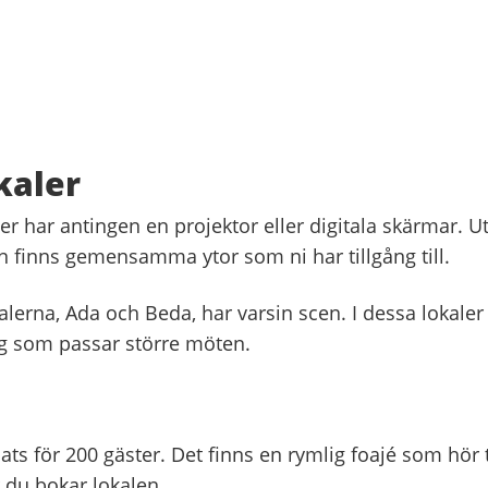
kaler
er har antingen en projektor eller digitala skärmar. U
inns gemensamma ytor som ni har tillgång till.
alerna, Ada och Beda, har varsin scen. I dessa lokaler
g som passar större möten.
ats för 200 gäster. Det finns en rymlig foajé som hör 
 du bokar lokalen.