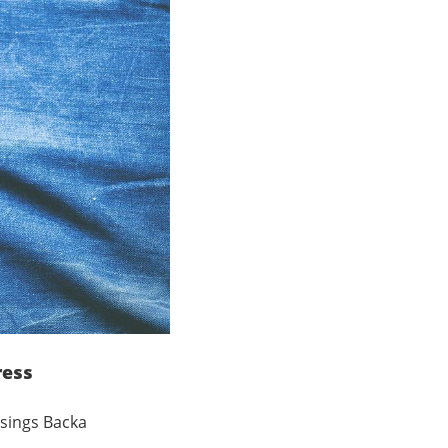
ress
isings Backa