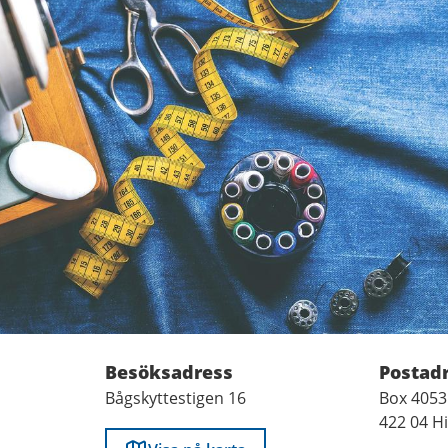
Besöksadress
Postad
Bågskyttestigen 16
Box 4053
422 04 H