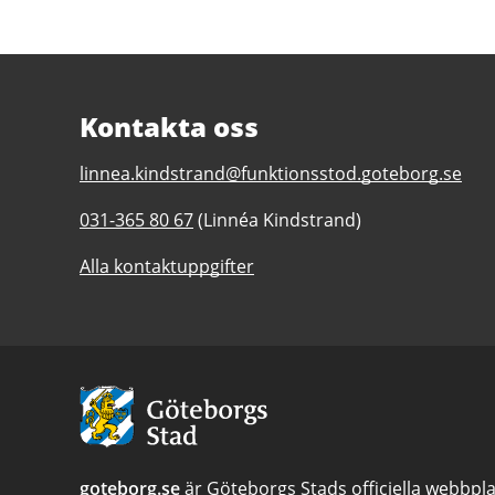
Kontakta oss
E-
linnea.kindstrand@funktionsstod.goteborg.se
post
Telefonnummer
031-365 80 67
(Linnéa Kindstrand)
till
till
Frölundaborg
Alla kontaktuppgifter
Frölundaborg
daglig
daglig
verksamhet
verksamhet
Göteborgs
Göteborgs
Stad
Stad
Avsändare:
Göteborgs
Stad
goteborg.se
är Göteborgs Stads officiella webbpla