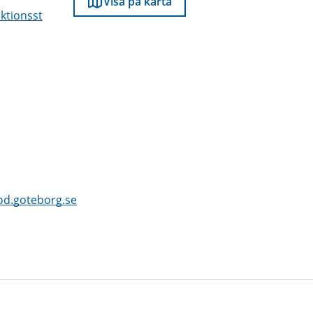
Visa på karta
ktionsst
od.goteborg.se