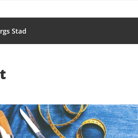
rgs Stad
t
fter