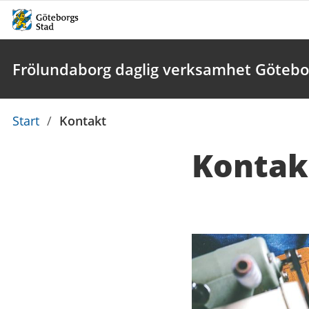
Frölundaborg daglig verksamhet Götebo
Du
Start
/
Kontakt
är
Kontak
här:
Kontaktuppgi