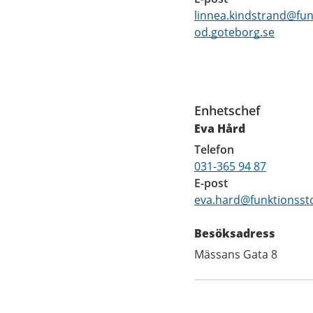
linnea.kindstrand@fun
od.goteborg.se
Funktioner
Enhetschef
Eva Hård
Telefon
031-365 94 87
E-post
eva.hard@funktionsst
Besöksadress
Mässans Gata 8