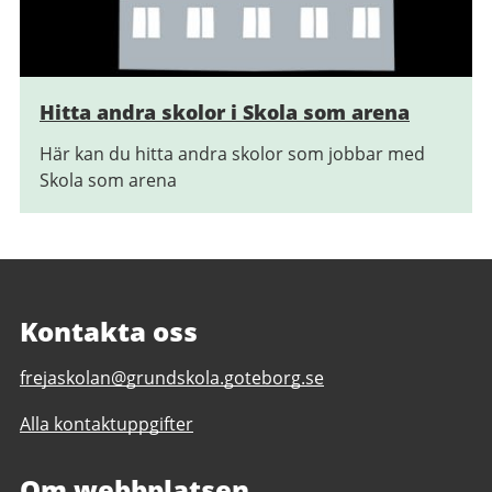
Hitta andra skolor i Skola som arena
Här kan du hitta andra skolor som jobbar med
Skola som arena
Kontakta oss
E-
frejaskolan@grundskola.goteborg.se
post
Alla kontaktuppgifter
till
Frejaskolan
F-
Om webbplatsen