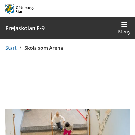
Frejaskolan F-9
Du
Start
/
Skola som Arena
är
här: