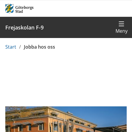
Frejaskolan F-9
Du
Start
/
Jobba hos oss
är
här: