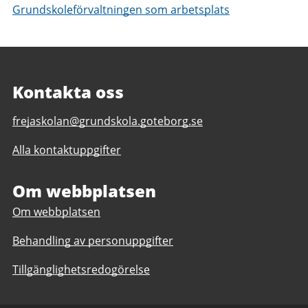
Grundskoleförvaltningen som arbetsplats
Kontakta oss
E-
frejaskolan@grundskola.goteborg.se
post
Alla kontaktuppgifter
till
Frejaskolan
F-
Om webbplatsen
9,
Om webbplatsen
anpassad
grundskola
Behandling av personuppgifter
1-
9
Tillgänglighetsredogörelse