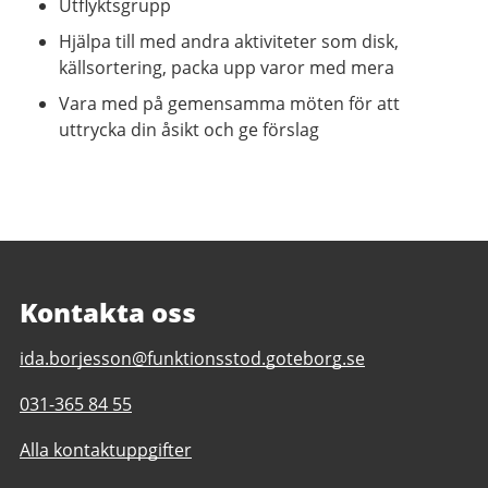
Utflyktsgrupp
Hjälpa till med andra aktiviteter som disk,
källsortering, packa upp varor med mera
Vara med på gemensamma möten för att
uttrycka din åsikt och ge förslag
Kontakta oss
E-
ida.borjesson@funktionsstod.goteborg.se
post
Telefonnummer
031-365 84 55
till
till
Formverkstan
Alla kontaktuppgifter
Formverkstan
daglig
daglig