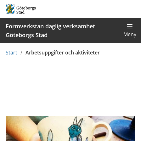
Formverkstan daglig verksamhet
Göteborgs Stad
Du
Start
/
Arbetsuppgifter och aktiviteter
är
här: