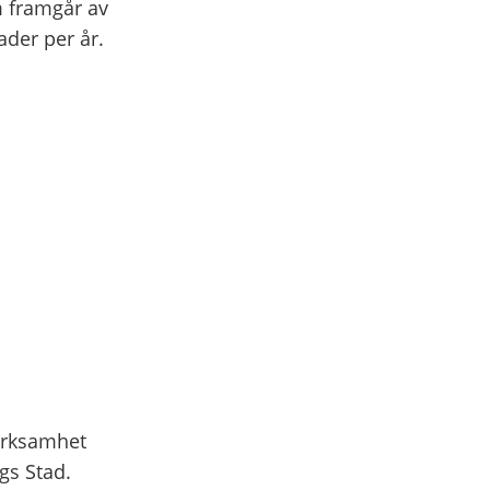
m framgår av
der per år.
verksamhet
gs Stad.