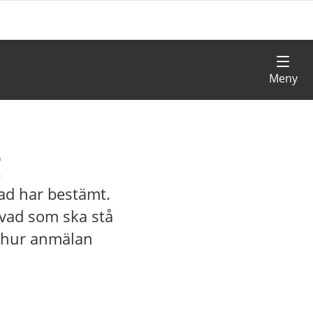
g
tad har bestämt.
 vad som ska stå
h hur anmälan