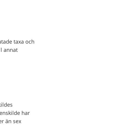
utade taxa och
ll annat
kildes
enskilde har
er än sex