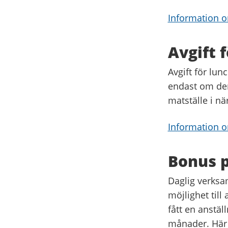
Information o
Avgift 
Avgift för lun
endast om den 
matställe i nä
Information om
Bonus p
Daglig verksam
möjlighet till
fått en anstä
månader. Här k