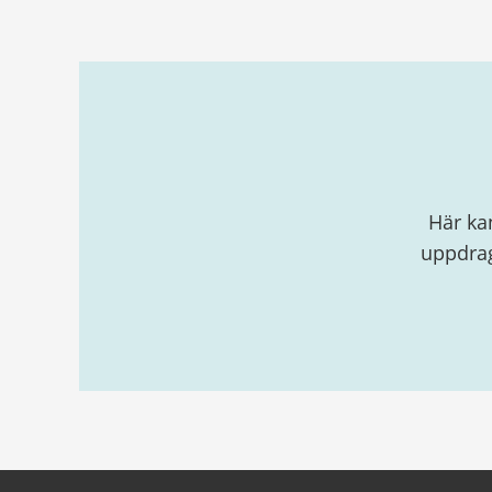
Relaterad
information
Här ka
uppdrag