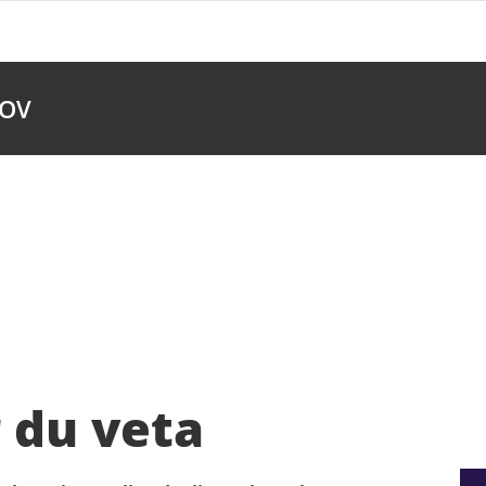
LOV
 du veta