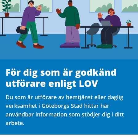
För dig som är godkänd
utförare enligt LOV
Du som är utförare av hemtjänst eller daglig
verksamhet i Göteborgs Stad hittar här
användbar information som stödjer dig i ditt
arbete.