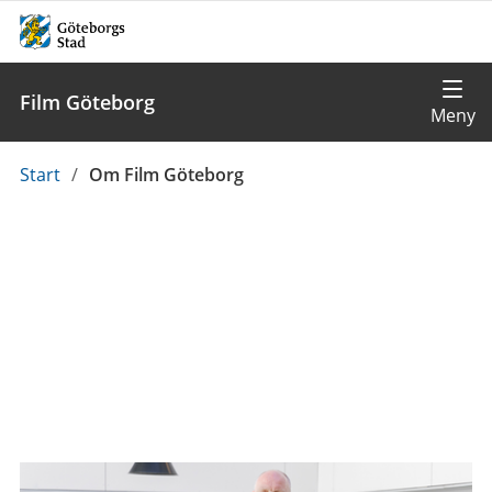
Film Göteborg
Du
Start
/
Om Film Göteborg
är
här: