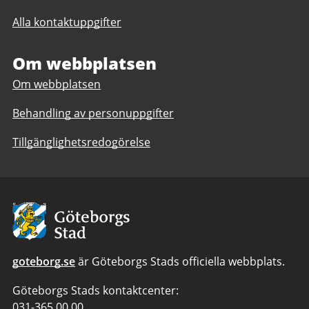
till
Alla kontaktuppgifter
Filmkontoret
Om webbplatsen
Om webbplatsen
Behandling av personuppgifter
Tillgänglighetsredogörelse
Avsändare:
Göteborgs
Stad
goteborg.se
är Göteborgs Stads officiella webbplats.
Göteborgs Stads kontaktcenter:
Telefonnummer
031-365 00 00