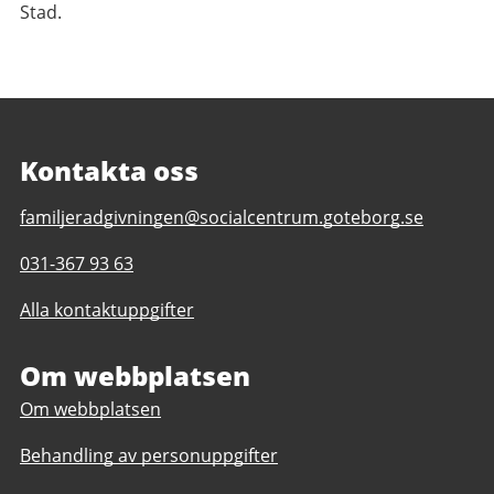
Stad.
Kontakta oss
E-
familjeradgivningen@socialcentrum.goteborg.se
post
Telefonnummer
031-367 93 63
till
till
Familjerådgivningen
Alla kontaktuppgifter
Familjerådgivningen
Om webbplatsen
Om webbplatsen
Behandling av personuppgifter