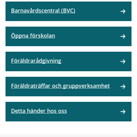
Barnavårdscentral (BVC)
Öppna förskolan
Föräldrarådgivning
Föräldraträffar och gruppverksamhet
Detta händer hos oss