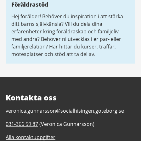
Föräldrastöd
Hej förälder! Behöver du inspiration i att stärka
ditt barns självkänsla? Vill du dela dina
erfarenheter kring föräldraskap och familjeliv
med andra? Behöver ni utvecklas i er par- eller
familjerelation? Här hittar du kurser, träffar,
mötesplatser och stöd att ta del av.
Kontakta oss
E-
veronica.gunnarsson@socialhisingen.goteborg.se
post
Telefonnummer
031-366 59 87
(Veronica Gunnarsson)
till
till
Familjecentralsliknande
Alla kontaktuppgifter
Familjecentralsliknande
verksamhet