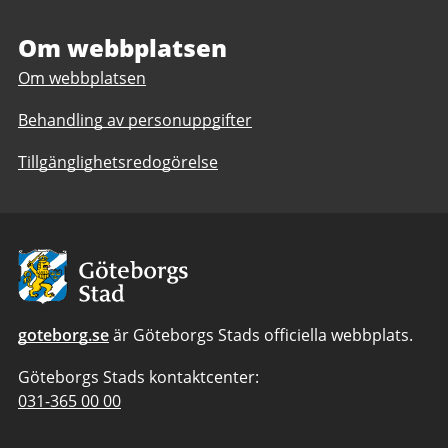
verksamhet
i
i
Om webbplatsen
Biskopsgården
Biskopsgården
Om webbplatsen
Behandling av personuppgifter
Tillgänglighetsredogörelse
Avsändare:
Göteborgs
Stad
goteborg.se
är Göteborgs Stads officiella webbplats.
Göteborgs Stads kontaktcenter:
Telefonnummer
031-365 00 00
till