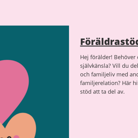
Föräldrastö
Hej förälder! Behöver d
självkänsla? Vill du d
och familjeliv med and
familjerelation? Här hi
stöd att ta del av.