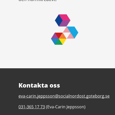
Kontakta oss
E-
eva-carin.jeppsson@socialnordost.goteborg.se
post
Telefonnummer
031-365 17 73
(Eva-Carin Jeppsson)
till
till
Familjecentral