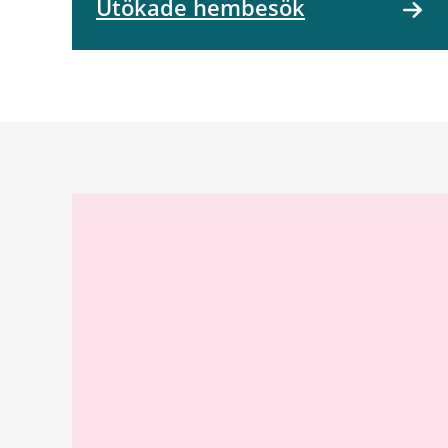
Utökade hembesök
Relaterad
information