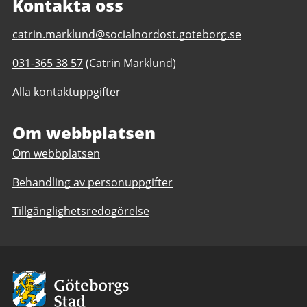
Kontakta oss
E-
catrin.marklund@socialnordost.goteborg.se
post
Telefonnummer
031-365 38 57
(Catrin Marklund)
till
till
Familjecentral
Alla kontaktuppgifter
Familjecentral
Hjällbo
Hjällbo
Om webbplatsen
Om webbplatsen
Behandling av personuppgifter
Tillgänglighetsredogörelse
Avsändare:
Göteborgs