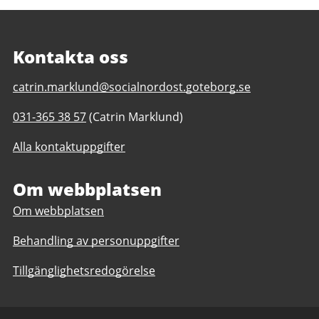
Kontakta oss
E-
catrin.marklund@socialnordost.goteborg.se
post
Telefonnummer
031-365 38 57
(Catrin Marklund)
till
till
Familjecentral
Alla kontaktuppgifter
Familjecentral
Hjällbo
Hjällbo
Om webbplatsen
Om webbplatsen
Behandling av personuppgifter
Tillgänglighetsredogörelse