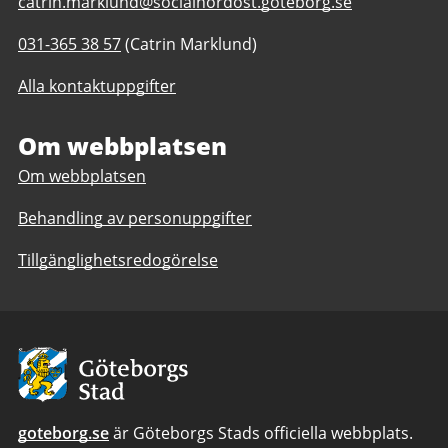
E-
catrin.marklund@socialnordost.goteborg.se
post
Telefonnummer
031-365 38 57
(Catrin Marklund)
till
till
Familjecentral
Alla kontaktuppgifter
Familjecentral
Hjällbo
Hjällbo
Om webbplatsen
Om webbplatsen
Behandling av personuppgifter
Tillgänglighetsredogörelse
Avsändare:
Göteborgs
Stad
goteborg.se
är Göteborgs Stads officiella webbplats.