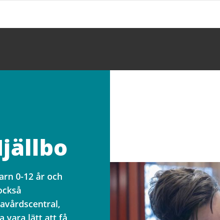
jällbo
barn 0-12 år och
 också
avårdscentral,
 vara lätt att få