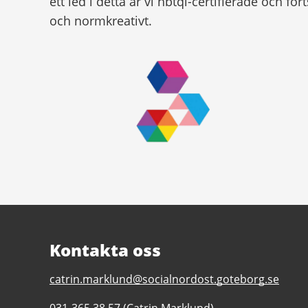
ett led i detta är vi hbtqi-certifierade och for
och normkreativt.
Kontakta oss
E-
catrin.marklund@socialnordost.goteborg.se
post