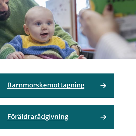
Barnmorskemottagning
Föräldrarådgivning