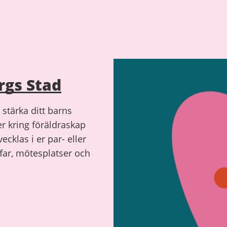
rgs Stad
 stärka ditt barns
er kring föräldraskap
cklas i er par- eller
ffar, mötesplatser och