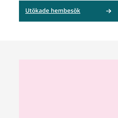
Utökade hembesök
Relaterad
information