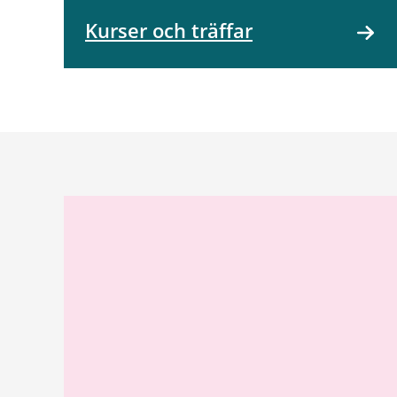
Kurser och träffar
Relaterad
information