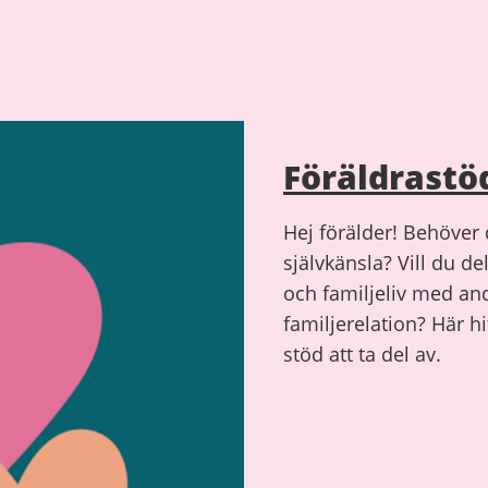
Föräldrastö
Hej förälder! Behöver d
självkänsla? Vill du d
och familjeliv med and
familjerelation? Här hi
stöd att ta del av.