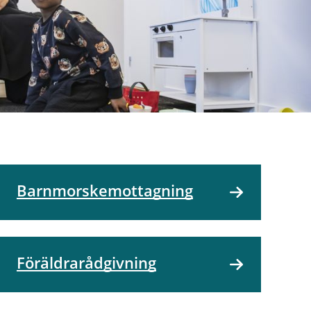
Barnmorskemottagning
Föräldrarådgivning