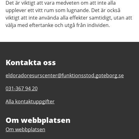
Det är viktigt att vara medveten om att inte alla
upplever ett vitt rum som lugnande. Det är också
viktigt att inte använda alla effekter samtidigt, utan att
välja med eftertanke och utgå från individen.
Kontakta oss
E-
eldoradoresurscenter@funktionsstod.goteborg.se
post
Telefonnummer
031-367 94 20
till
till
Eldorado
Alla kontaktuppgifter
Eldorado
Resurscenter
Resurscenter
Om webbplatsen
Om webbplatsen