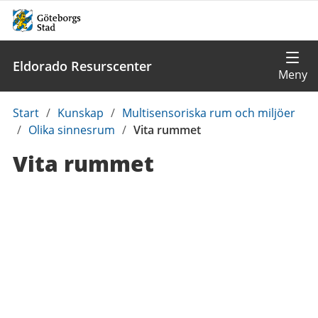
Eldorado Resurscenter
Du
Start
/
Kunskap
/
Multisensoriska rum och miljöer
är
/
Olika sinnesrum
/
Vita rummet
här:
Vita rummet