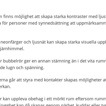
m finns möjlighet att skapa starka kontraster med ljus
ta för personer med synnedsättning att uppmärksam
neonfärger och ljusnät kan skapa starka visuella upple
tjärnhimmel.
ler bubbelrör ger en annan stämning än i det vita rum
de lugn och spänning.
erna går att styra med kontakter skapas möjligheter a
erkan.
r kan uppleva obehag i ett mörkt rum eftersom rumm
. Trygghet kan då skapas genom närhet, kuddar eller t