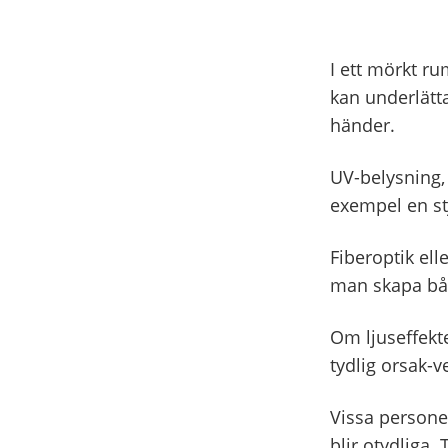
I ett mörkt ru
kan underlät
händer.
UV-belysning, 
exempel en s
Fiberoptik el
man skapa bå
Om ljuseffekt
tydlig orsak-v
Vissa persone
blir otydliga