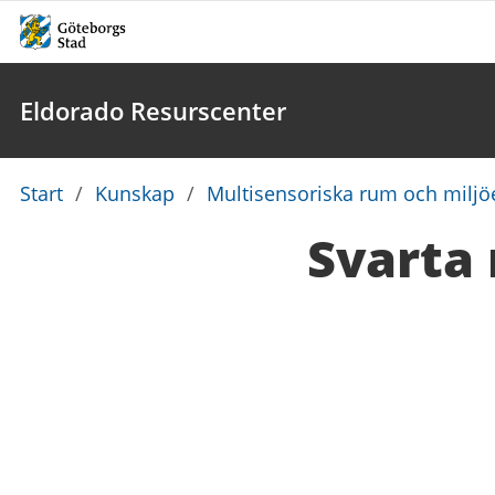
Eldorado Resurscenter
Du
Start
/
Kunskap
/
Multisensoriska rum och miljö
är
Svarta
här: