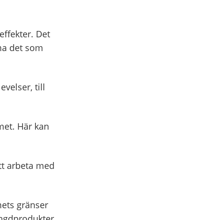
effekter. Det
ma det som
velser, till
met. Här kan
tt arbeta med
ets gränser
yngdprodukter.