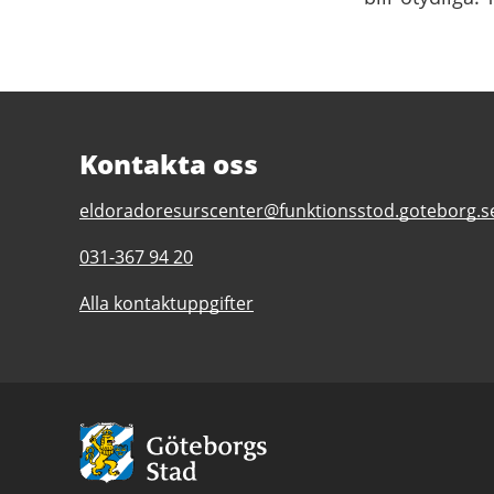
Kontakta oss
E-
eldoradoresurscenter@funktionsstod.goteborg.s
post
Telefonnummer
031-367 94 20
till
till
Eldorado
Alla kontaktuppgifter
Eldorado
Resurscenter
Resurscenter
Avsändare:
Göteborgs
Stad