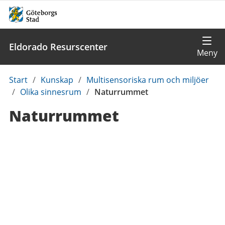
Eldorado Resurscenter
Du
Start
/
Kunskap
/
Multisensoriska rum och miljöer
är
/
Olika sinnesrum
/
Naturrummet
här:
Naturrummet