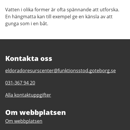
Vatten i olika former är ofta spännande att utforska.
En hängmatta kan till exempel ge en känsla av att
gunga som i en båt.
Kontakta oss
E-
eldoradoresurscenter@funktionsstod.goteborg.se
post
Telefonnummer
031-367 94 20
till
till
Eldorado
Alla kontaktuppgifter
Eldorado
Resurscenter
Resurscenter
Om webbplatsen
Om webbplatsen