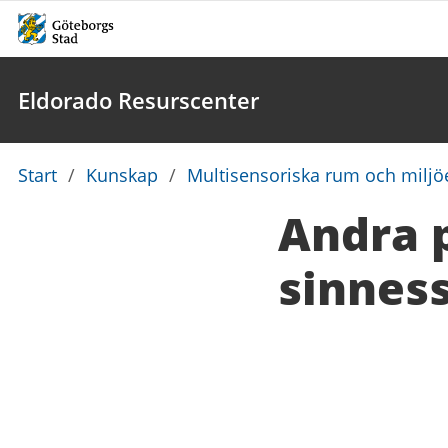
Eldorado Resurscenter
Du
Start
/
Kunskap
/
Multisensoriska rum och miljö
är
Andra p
här:
sinnes