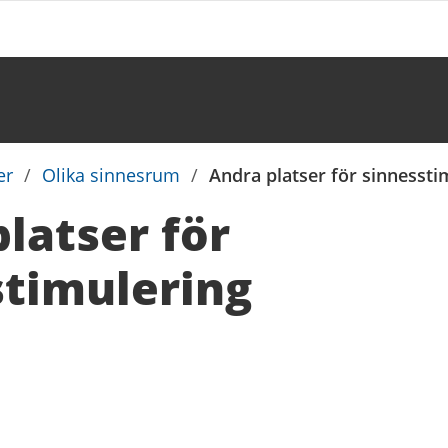
er
/
Olika sinnesrum
/
Andra platser för sinnessti
latser för
stimulering