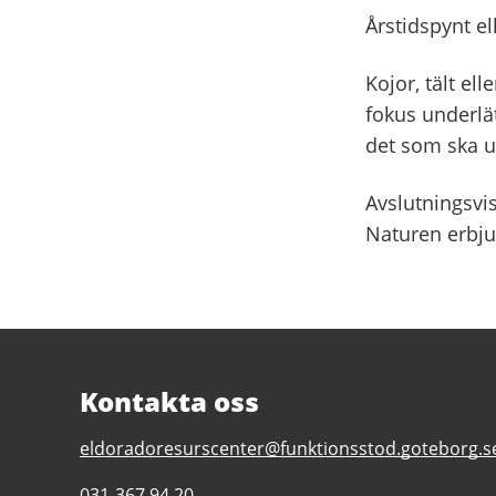
Årstidspynt ell
Kojor, tält el
fokus underlä
det som ska u
Avslutningsvis
Naturen erbjud
Kontakta oss
E-
eldoradoresurscenter@funktionsstod.goteborg.s
post
Telefonnummer
031-367 94 20