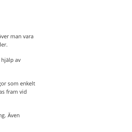
höver man vara
ler.
hjälp av
gor som enkelt
as fram vid
ng. Även