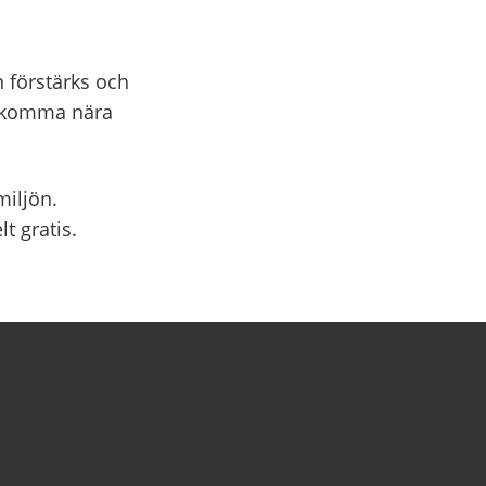
n förstärks och
na komma nära
miljön.
t gratis.