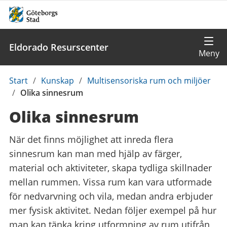
Eldorado Resurscenter
Du
Start
/
Kunskap
/
Multisensoriska rum och miljöer
är
/
Olika sinnesrum
här:
Olika sinnesrum
När det finns möjlighet att inreda flera
sinnesrum kan man med hjälp av färger,
material och aktiviteter, skapa tydliga skillnader
mellan rummen. Vissa rum kan vara utformade
för nedvarvning och vila, medan andra erbjuder
mer fysisk aktivitet. Nedan följer exempel på hur
man kan tänka kring utformning av rum utifrån