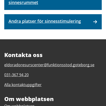
sinnesrummet
Andra platser för sinnesstimulering
Kontakta oss
E-
eldoradoresurscenter@funktionsstod.goteborg.se
post
Telefonnummer
031-367 94 20
till
till
Eldorado
Alla kontaktuppgifter
Eldorado
Resurscenter
Resurscenter
Om webbplatsen