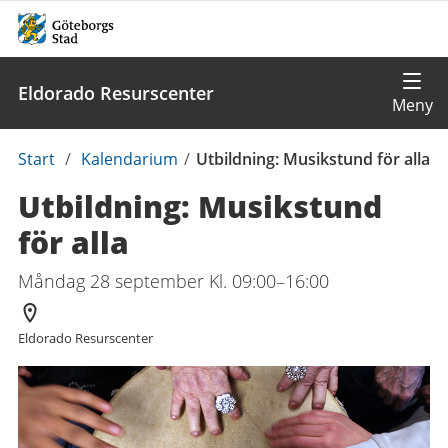
Eldorado Resurscenter
Du
Start
/
Kalendarium
/
Utbildning: Musikstund för alla
är
Utbildning: Musikstund
här:
för alla
Måndag 28 september Kl. 09:00–16:00
Arrangör
Eldorado Resurscenter