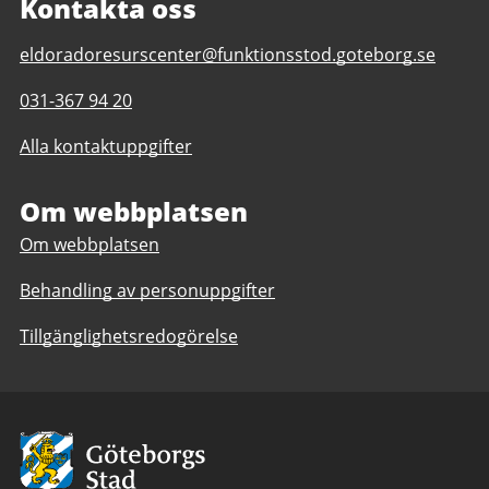
Kontakta oss
E-
eldoradoresurscenter@funktionsstod.goteborg.se
post
Telefonnummer
031-367 94 20
till
till
Eldorado
Alla kontaktuppgifter
Eldorado
Resurscenter
Resurscenter
Om webbplatsen
Om webbplatsen
Behandling av personuppgifter
Tillgänglighetsredogörelse
Avsändare:
Göteborgs