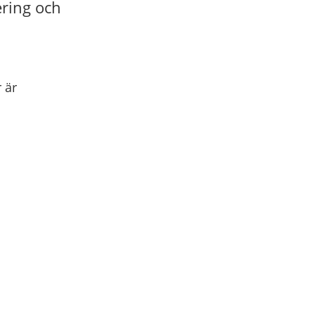
ering och
 är