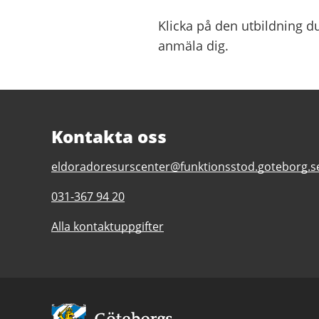
Klicka på den utbildning du
anmäla dig.
Kontakta oss
E-
eldoradoresurscenter@funktionsstod.goteborg.s
post
Telefonnummer
031-367 94 20
till
till
Eldorado
Alla kontaktuppgifter
Eldorado
Resurscenter
Resurscenter
Avsändare: