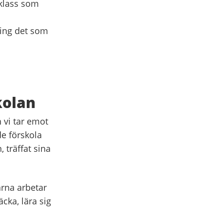
 klass som
ring det som
kolan
 vi tar emot
e förskola
, träffat sina
arna arbetar
cka, lära sig