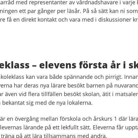
ukarråd med representanter av vårdnadshavare i varje
dningen ett par gånger per läsår. På så sätt kan ni som
e få en direkt kontakt och vara med i diskussioner k
eklass – elevens första år i s
rskoleklass kan vara både spännande och pirrigt. Innan
verna har deras nya lärare besökt barnen på nuvarand
även vid flera tillfällen besökt skolan, ätit i matsalen
h bekantat sig med de nya lokalerna.
 är en övergång mellan förskola och årskurs 1 där lär
vernas lärande på ett lekfullt sätt. Eleverna får upptä
 träna på att lära tillsammans med andra.