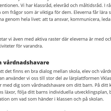
tionen. Vi har klassråd, elevråd och måltidsråd. I rå
 om frågor som är viktiga för dem. Eleverna får lära 
na genom hela livet: att ta ansvar, kommunicera, leda
etar vi även med aktiva raster där eleverna är med oc
tiviteter för varandra.
h vårdnadshavare
 att det finns en bra dialog mellan skola, elev och vår
 använder vi oss till stor del av lärplattformen Vklas
med dig som vårdnadshavare om ditt barn. På ditt 
ns läxor, följa ditt barns individuella utvecklingsplan
ation om vad som händer i klassen och på skolan.