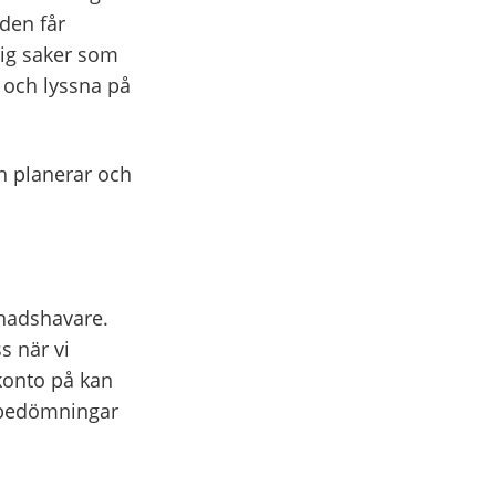
den får
sig saker som
 och lyssna på
h planerar och
dnadshavare.
s när vi
konto på kan
, bedömningar