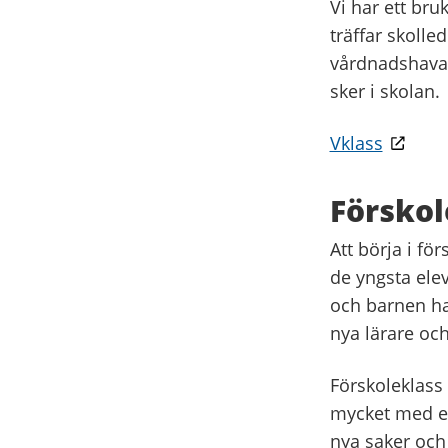
Vi har ett br
träffar skolle
vårdnadshavar
sker i skolan.
Vklass
Förskol
Att börja i fö
de yngsta ele
och barnen har 
nya lärare oc
Förskoleklass
mycket med ele
nya saker och