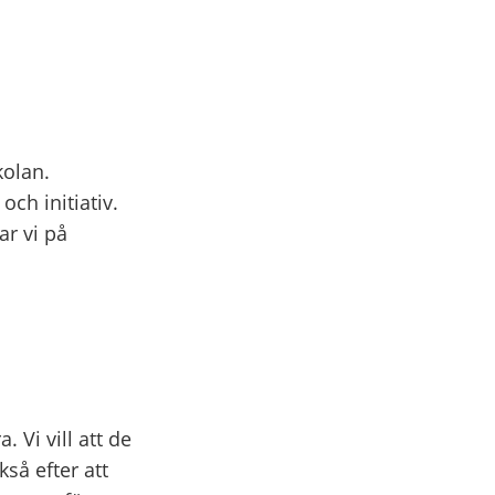
kolan.
ch initiativ.
r vi på
. Vi vill att de
så efter att