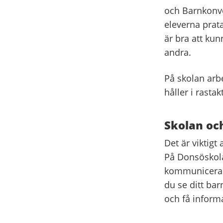
och Barnkonven
eleverna prata
är bra att kun
andra.
På skolan arb
håller i rastak
Skolan oc
Det är viktigt
På Donsöskolan
kommunicerar 
du se ditt bar
och få inform