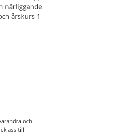
n närliggande
 och årskurs 1
l varandra och
klass till