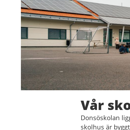
Vår sko
Donsöskolan lig
skolhus är byggt