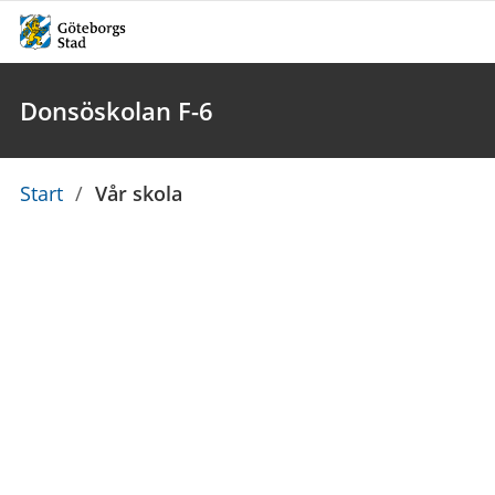
Donsöskolan F-6
Du
Start
/
Vår skola
är
här: