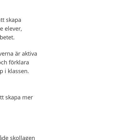
tt skapa
e elever,
betet.
verna är aktiva
och förklara
p i klassen.
att skapa mer
både skollagen