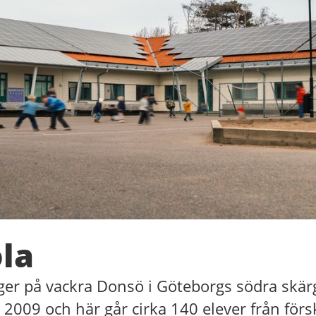
la
ger på vackra Donsö i Göteborgs södra skärg
 2009 och här går cirka 140 elever från försk