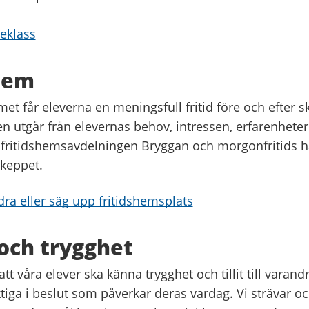
leklass
hem
et får eleverna en meningsfull fritid före och efter s
 utgår från elevernas behov, intressen, erfarenheter o
 fritidshemsavdelningen Bryggan och morgonfritids ha
Skeppet.
ra eller säg upp fritidshemsplats
 och trygghet
att våra elever ska känna trygghet och tillit till varandra
tiga i beslut som påverkar deras vardag. Vi strävar ock