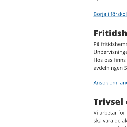
Börja i försko
Fritids
På fritidshemm
Undervisningen
Hos oss finns
avdelningen 
Ansök om, änd
Trivsel
Vi arbetar för 
ska vara delak