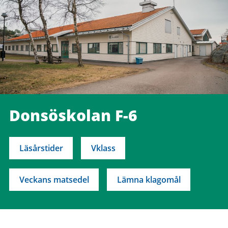
Donsöskolan F-6
Läsårstider
Vklass
Veckans matsedel
Lämna klagomål