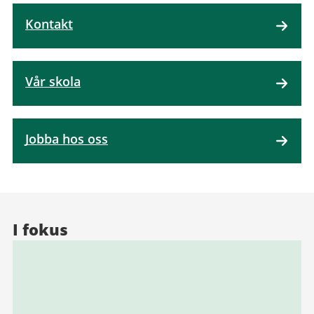
Kontakt
Vår skola
Jobba hos oss
I fokus