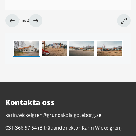
Bild
1
av
4
1
av
4
Kontakta oss
E-
karin.wickelgren@grundskola.goteborg.se
post
Telefonnummer
031-366 57 64
(Biträdande rektor Karin Wickelgren)
till
till