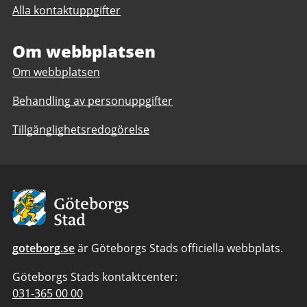
Donsöskolan
Alla kontaktuppgifter
Donsöskolan
F-
F-
6
6
Om webbplatsen
Om webbplatsen
Behandling av personuppgifter
Tillgänglighetsredogörelse
Avsändare:
Göteborgs
Stad
goteborg.se
är Göteborgs Stads officiella webbplats.
Göteborgs Stads kontaktcenter:
Telefonnummer
031-365 00 00