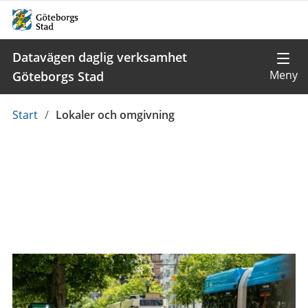
Datavägen daglig verksamhet
Göteborgs Stad
Du
Start
/
Lokaler och omgivning
är
här: