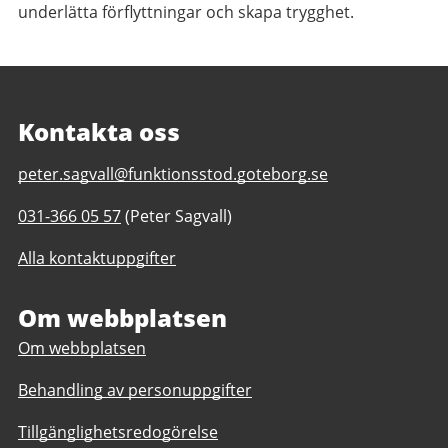
underlätta förflyttningar och skapa trygghet.
Kontakta oss
E-
peter.sagvall@funktionsstod.goteborg.se
post
Telefonnummer
031-366 05 57
(Peter Sagvall)
till
till
Datavägen
Alla kontaktuppgifter
Datavägen
daglig
daglig
verksamhet
verksamhet
Om webbplatsen
Göteborgs
Göteborgs
Stad
Om webbplatsen
Stad
Behandling av personuppgifter
Tillgänglighetsredogörelse