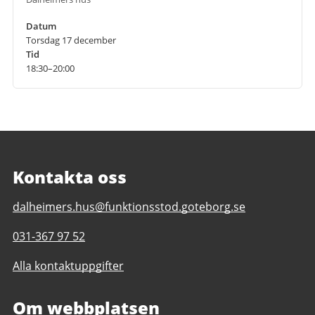
Datum
Torsdag 17 december
Tid
18:30–20:00
Kontakta oss
E-
dalheimers.hus@funktionsstod.goteborg.se
post
Telefonnummer
031-367 97 52
till
till
Dalheimers
Alla kontaktuppgifter
Dalheimers
hus
hus
Om webbplatsen