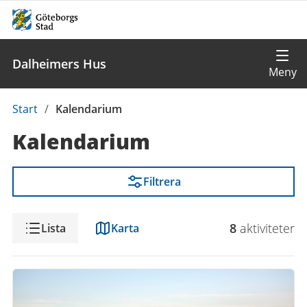
Dalheimers Hus
Du
Start
/
Kalendarium
är
Kalendarium
här:
Filtrera
Visning
8
aktivitet
er
Lista
Karta