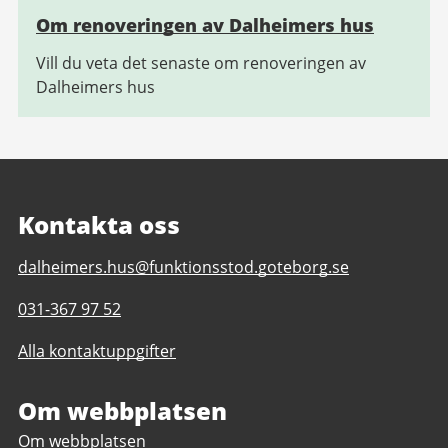
Om renoveringen av Dalheimers hus
Vill du veta det senaste om renoveringen av
Dalheimers hus
Kontakta oss
E-
dalheimers.hus@funktionsstod.goteborg.se
post
Telefonnummer
031-367 97 52
till
till
Dalheimers
Alla kontaktuppgifter
Dalheimers
hus
hus
Om webbplatsen
Om webbplatsen