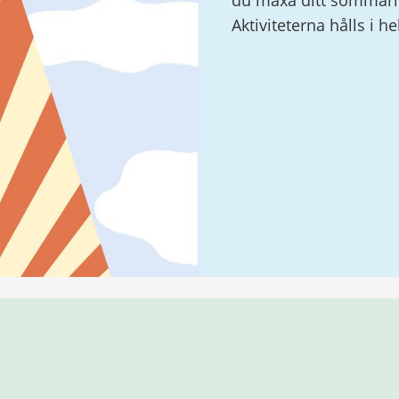
du maxa ditt sommarlo
Aktiviteterna hålls i h