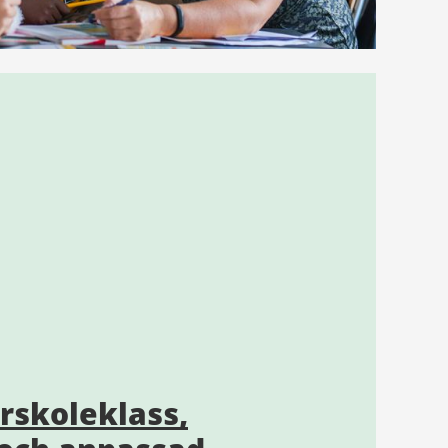
örskoleklass,