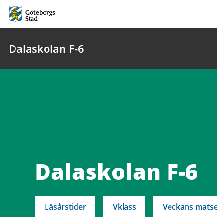
Dalaskolan F-6
Dalaskolan F-6
Läsårstider
Vklass
Veckans matse