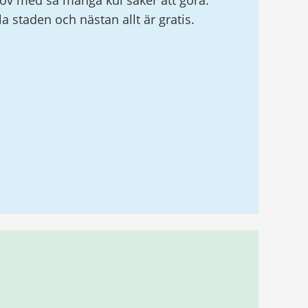
v med så många kul saker att göra.
ela staden och nästan allt är gratis.