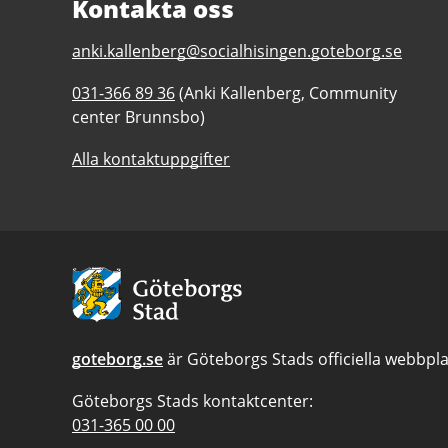
Kontakta oss
E-
anki.kallenberg@socialhisingen.goteborg.se
post
Telefonnummer
031-366 89 36
(Anki Kallenberg, Community
till
till
center Brunnsbo)
Community
Community
center
Alla kontaktuppgifter
center
Brunnsbo
Brunnsbo
Avsändare:
Göteborgs
Stad
goteborg.se
är Göteborgs Stads officiella webbpla
Göteborgs Stads kontaktcenter:
Telefonnummer
031-365 00 00