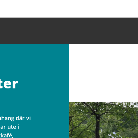
ter
hang där vi
är ute i
kafé,