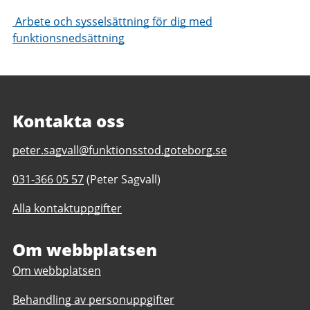
Arbete och sysselsättning för dig med
funktionsnedsättning
Kontakta oss
E-
peter.sagvall@funktionsstod.goteborg.se
post
Telefonnummer
031-366 05 57
(Peter Sagvall)
till
till
Chalmersfixarna
Alla kontaktuppgifter
Chalmersfixarna
daglig
daglig
verksamhet
verksamhet
Om webbplatsen
Göteborgs
Göteborgs
Stad
Om webbplatsen
Stad
Behandling av personuppgifter