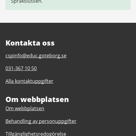
Språkslussen.
Kontakta oss
E-
cspinfo@educ.goteborg.se
post
Telefonnummer
031-367 10 50
till
till
Center
Alla kontaktuppgifter
Center
för
för
språkintroduktion
språkintroduktion
Om webbplatsen
Om webbplatsen
Behandling av personuppgifter
Tillgänglighetsredogörelse