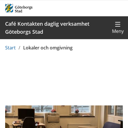
Café Kontakten daglig verksamhet
Göteborgs Stad
Du
Start
/
Lokaler och omgivning
är
här: