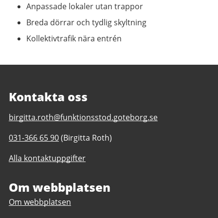
Anpassade lokaler utan trappor
Breda dörrar och tydlig skyltning
Kollektivtrafik nära entrén
Kontakta oss
E-
birgitta.roth@funktionsstod.goteborg.se
post
Telefonnummer
031-366 65 90
(Birgitta Roth)
till
till
Café
Alla kontaktuppgifter
Café
Kontakten
Kontakten
daglig
daglig
Om webbplatsen
verksamhet
verksamhet
Göteborgs
Om webbplatsen
Göteborgs
Stad