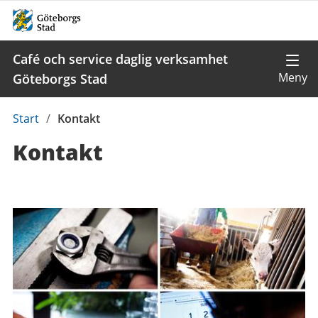
Café och service daglig verksamhet
Göteborgs Stad
Du
Start
/
Kontakt
är
Kontakt
här:
Kontaktuppgifter