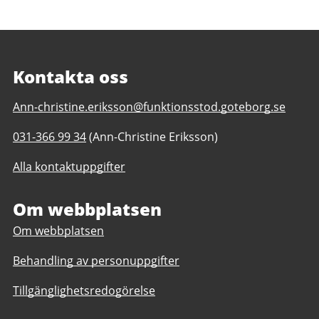
Kontakta oss
E-
Ann-christine.eriksson@funktionsstod.goteborg.se
post
Telefonnummer
031-366 99 34
(Ann-Christine Eriksson)
till
till
Café
Alla kontaktuppgifter
Café
och
och
service
service
Om webbplatsen
daglig
daglig
verksamhet
Om webbplatsen
verksamhet
Göteborgs
Göteborgs
Stad
Behandling av personuppgifter
Stad
Tillgänglighetsredogörelse