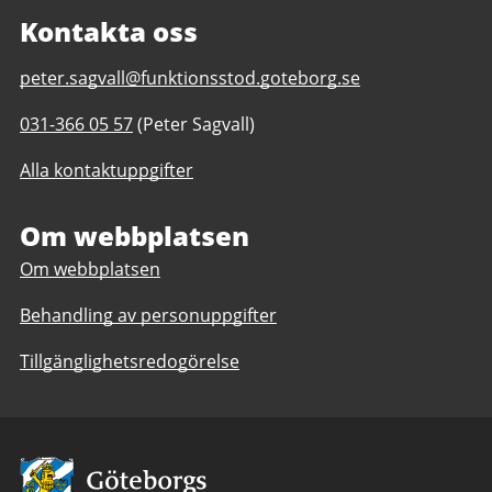
Kontakta oss
E-
peter.sagvall@funktionsstod.goteborg.se
post
Telefonnummer
031-366 05 57
(Peter Sagvall)
till
till
Butik
Alla kontaktuppgifter
Butik
Händig
Händig
daglig
daglig
Om webbplatsen
verksamhet
verksamhet
Göteborgs
Om webbplatsen
Göteborgs
Stad
Stad
Behandling av personuppgifter
Tillgänglighetsredogörelse
Avsändare: