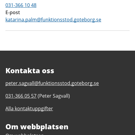
031-366 10 48
E-post
katarina.palm@funktionsstod.goteborg.se
Kontakta oss
E-
peter.sagvall@funktionsstod.goteborg.se
post
Telefonnummer
031-366 05 57
(Peter Sagvall)
till
till
Butik
Alla kontaktuppgifter
Butik
Händig
Händig
daglig
daglig
Om webbplatsen
verksamhet
verksamhet
Göteborgs