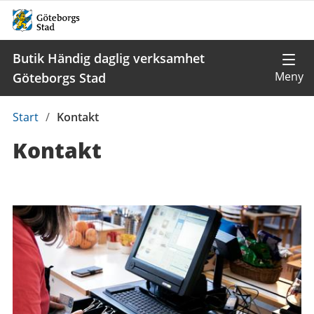
Butik Händig daglig verksamhet
Göteborgs Stad
Du
Start
/
Kontakt
är
Kontakt
här:
Kontaktuppgifter