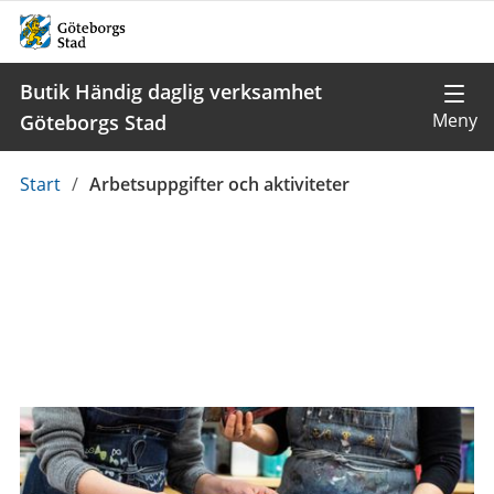
Butik Händig daglig verksamhet
Göteborgs Stad
Du
Start
/
Arbetsuppgifter och aktiviteter
är
här: