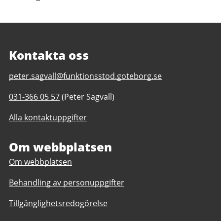
Kontakta oss
E-
peter.sagvall@funktionsstod.goteborg.se
post
Telefonnummer
031-366 05 57
(Peter Sagvall)
till
till
Butik
Alla kontaktuppgifter
Butik
Händig
Händig
daglig
daglig
Om webbplatsen
verksamhet
verksamhet
Göteborgs
Om webbplatsen
Göteborgs
Stad
Stad
Behandling av personuppgifter
Tillgänglighetsredogörelse