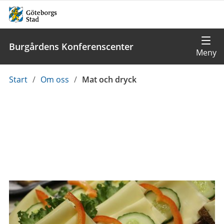
Burgårdens Konferenscenter
Du
Start
/
Om oss
/
Mat och dryck
är
här: