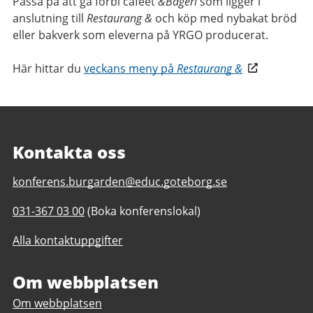
Passa på att gå förbi caféet
&Bageri
som ligger i
anslutning till
Restaurang &
och köp med nybakat bröd
eller bakverk som eleverna på YRGO producerat.
Här hittar du
veckans meny på
Restaurang &
Kontakta oss
E-
konferens.burgarden@educ.goteborg.se
post
Telefonnummer
031-367 03 00
(Boka konferenslokal)
till
till
Burgårdens
Alla kontaktuppgifter
Burgårdens
konferenscenter
konferenscenter
Om webbplatsen
Om webbplatsen