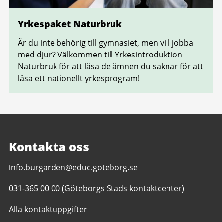
Yrkespaket Naturbruk
Är du inte behörig till gymnasiet, men vill jobba
med djur? Välkommen till Yrkesintroduktion
Naturbruk för att läsa de ämnen du saknar för att
läsa ett nationellt yrkesprogram!
Kontakta oss
E-
info.burgarden@educ.goteborg.se
post
Telefonnummer
031-365 00 00
(Göteborgs Stads kontaktcenter)
till
till
Burgårdens
Alla kontaktuppgifter
Burgårdens
gymnasium