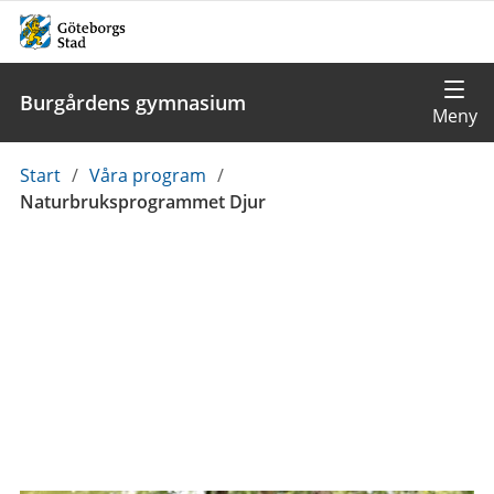
Burgårdens gymnasium
Du
Start
/
Våra program
/
är
Naturbruksprogrammet Djur
här: