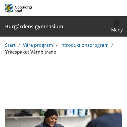
Burgårdens gymnasium
Du
Start
/
Våra program
/
Introduktionsprogram
/
är
Yrkespaket Vårdbiträde
här: