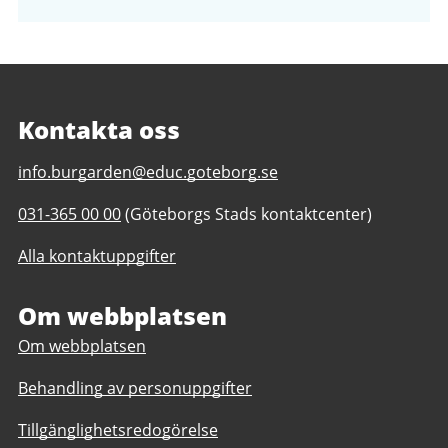
Kontakta oss
E-
info.burgarden@educ.goteborg.se
post
Telefonnummer
031-365 00 00
(Göteborgs Stads kontaktcenter)
till
till
Burgårdens
Alla kontaktuppgifter
Burgårdens
gymnasium
gymnasium
Om webbplatsen
Om webbplatsen
Behandling av personuppgifter
Tillgänglighetsredogörelse