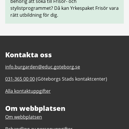
behörig att söka till Frisör- och
stylistprogrammet? Då kan Yrkespaket Frisör vara
rätt utbildning för dig.
Kontakta oss
E-
info.burgarden@educ.goteborg.se
post
Telefonnummer
031-365 00 00
(Göteborgs Stads kontaktcenter)
till
till
Burgårdens
Alla kontaktuppgifter
Burgårdens
gymnasium
gymnasium
Om webbplatsen
Om webbplatsen