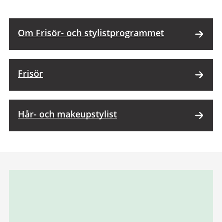
Om Frisör- och stylistprogrammet
Frisör
Hår- och makeupstylist
Relaterad
information