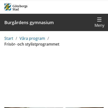
Burgårdens gymnasium
Du
Start
/
Våra program
/
är
Frisör- och stylistprogrammet
här: