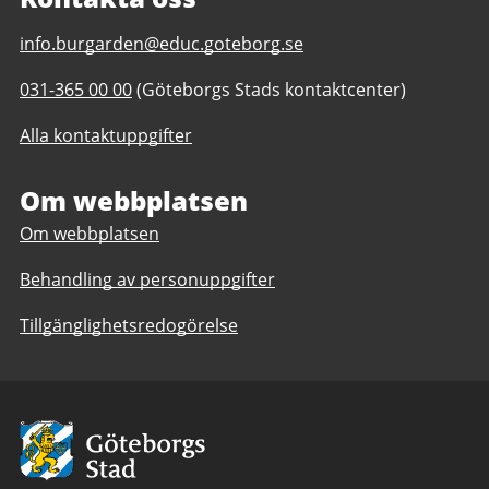
E-
info.burgarden@educ.goteborg.se
post
Telefonnummer
031-365 00 00
(Göteborgs Stads kontaktcenter)
till
till
Burgårdens
Alla kontaktuppgifter
Burgårdens
gymnasium
gymnasium
Om webbplatsen
Om webbplatsen
Behandling av personuppgifter
Tillgänglighetsredogörelse
Avsändare:
Göteborgs
Stad