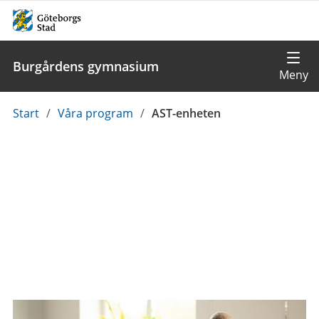
Burgårdens gymnasium
Du
Start
/
Våra program
/
AST-enheten
är
här: