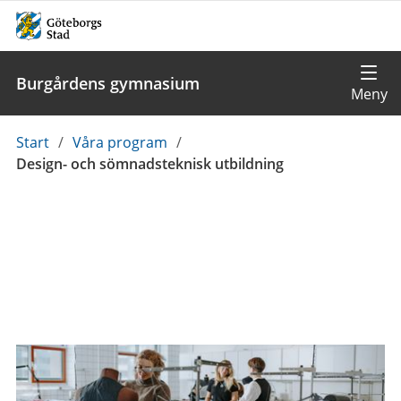
Burgårdens gymnasium
Du
Start
/
Våra program
/
är
Design- och sömnadsteknisk utbildning
här: