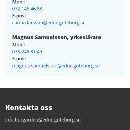
Mobil
072-145 46 88
E-post
carina.larsson@educ.goteborg.se
Magnus Samuelsson, yrkeslärare
Mobil
076-249 31 49
E-post
magnus.samuelsson@educ.goteborg.se
Kontakta oss
E-
info.burgarden@educ.goteborg.se
post