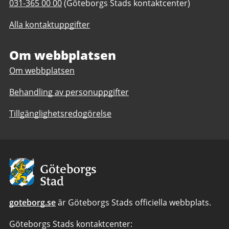
Telefonnummer
031-365 00 00
(Göteborgs Stads kontaktcenter)
till
till
Burgårdens
Alla kontaktuppgifter
Burgårdens
gymnasium
gymnasium
Om webbplatsen
Om webbplatsen
Behandling av personuppgifter
Tillgänglighetsredogörelse
Avsändare:
Göteborgs
Stad
goteborg.se
är Göteborgs Stads officiella webbplats.
Göteborgs Stads kontaktcenter: